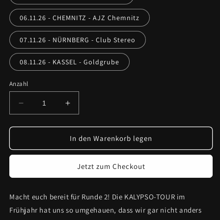
06.11.26 - CHEMNITZ - AJZ Chemnitz
07.11.26 - NÜRNBERG - Club Stereo
08.11.26 - KASSEL - Goldgrube
Anzahl
Verringere
Erhöhe
die
die
Menge
Menge
für
für
In den Warenkorb legen
KALYPSO
KALYPSO
TOUR
TOUR
Jetzt zum Checkout
2.0
2.0
-
-
FAN
FAN
Macht euch bereit für Runde 2! Die KALYPSO-TOUR im
TICKET
TICKET
Frühjahr hat uns so umgehauen, dass wir gar nicht anders