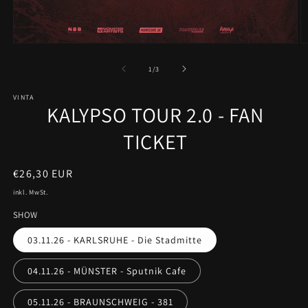
Medien
M
1
2
in
in
Ab
1
/
3
Modal
M
öffnen
ö
VINTA
KALYPSO TOUR 2.0 - FAN
TICKET
Normaler
€26,30 EUR
Preis
inkl. MwSt.
SHOW
03.11.26 - KARLSRUHE - Die Stadmitte
04.11.26 - MÜNSTER - Sputnik Cafe
05.11.26 - BRAUNSCHWEIG - 381